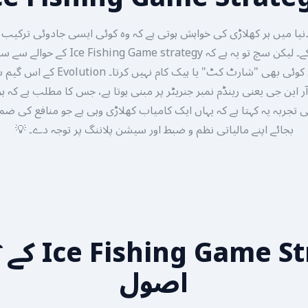
نیا میں ہر کھلاڑی کی خواہش ہوتی ہے کہ وہ کوئی ایسی جادوئی ترکیب ڈ
ہر بار جیت دلا سکے۔ لیکن سچ تو یہ ہے کہ ategy
سمجھنا ہے کہ یہاں کوئی بھی "شارٹ کٹ" یا 
ر این جی یعنی رینڈم نمبر جنریٹر پر مبنی ہوتا ہے، جس کا مطلب ہے کہ ہر
اتی تجربہ یہ کہتا ہے کہ یہاں ایک کامیاب کھلاڑی وہی ہے جو منافع کی ض
بجائے اپنے مالیاتی نظم و ضبط اور سیشن پلاننگ پر توجہ دے۔ 💡
y
اصول