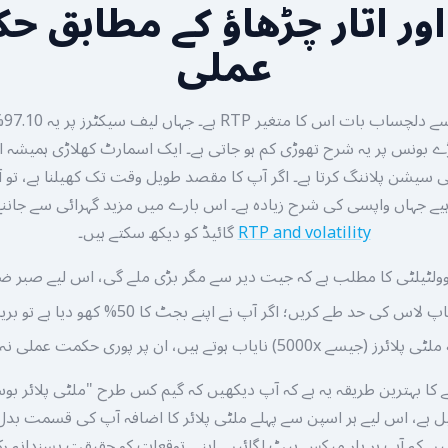
RT اور اتار چڑھاؤ کے مطابق 
عملی
اس 
ے بونس پر یہ شرح تھوڑی کم ہو جاتی ہے۔ ایک اسمارٹ کھلاڑی ہمیشہ ان
نی سیشن پلاننگ کرتا ہے۔ اگر آپ کا مقصد طویل وقت تک کھیلنا ہے، تو 
اہیے جہاں واپسی کی شرح زیادہ ہے۔ اس بارے میں مزید گہرائی سے جاننے
RTP and volatility
گائیڈ کو دیکھ سکتے ہیں۔
وولٹیلٹی کا مطلب ہے کہ جیت دیر سے مگر بڑی ملے گی، اس لیے صبر ضر
 لاس کی حد طے کریں؛ اگر آپ نے اپنے بجٹ کا 50% کھو دیا ہے تو بریک لیں۔
رز (جیسے 5000x) نایاب ہوتے ہیں، ان پر پوری حکمت عملی نہ بنائیں۔
 کا بہترین طریقہ یہ ہے کہ آپ دیکھیں کہ گیم کس طرح "ملٹی پلائر بوس
ہیل ہے، اس لیے ہر اسپن سے پہلے ملٹی پلائر کا اضافہ آپ کی قسمت بدل
ہیں کہ آپ ہر بار میکس بیٹ لگائیں۔ اپنی توقعات کو حقیقت پسندانہ رکھ