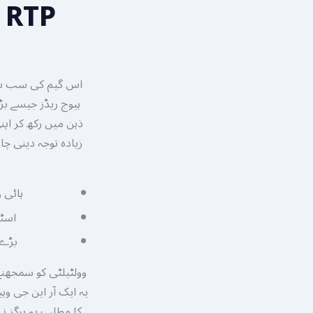
P
ہیوج ریڈز جیسے بڑ
ذہن میں رکھ کر اپ
زیادہ توجہ دینی چ
ہائی 
اسٹاپ
بڑے ملٹی پلائ
وولٹیلٹی کو سمجھنے
یہ ایک آر این جی و
کا مطلب یہ ہرگز ن