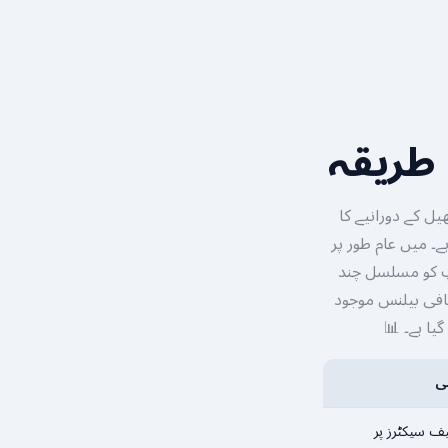
 طریقہ
یل کے دورانیے کا
وری ہے۔ میں عام طور پر
ح اگر آپ کو مسلسل چند
افی بیلنس موجود
گیا ہے۔ 📊
ی
 سیکٹرز پر