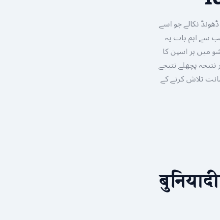
ھونڈ نکالے جو اسے
Ice Fishing Game str کے حوالے سے سب سے اہم بات یہ
ہیک کام نہیں کرتا۔ Evolution کے اس گیم شو میں ہر اسپن کا
 نتیجہ پچھلے نتیجے
مانت تلاش کرنے کے
Ice Fishing Game Strateg کے बुनियादी