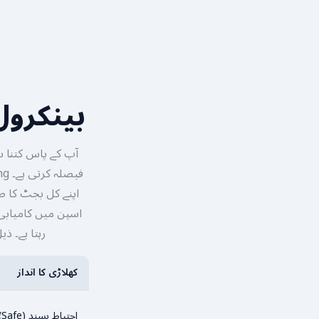
بینکرول
آپ کے پاس کتنا سر
اسپن میں کامیابی
رہتا ہے۔ ذی
کھلاڑی کا انداز
احتیاط پسند (Safe)