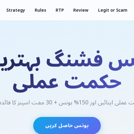
Strategy
Rules
RTP
Review
Legit or Scam
س فشنگ بہتری
حکمت عملی
نائیں اور 150% بونس + 30 مفت اسپنز کا فائدہ لیں
بونس حاصل کریں