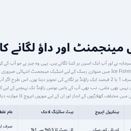
 مینجمنٹ اور داؤ لگانے کا
مایہ ہے اور آپ ایک اسپن پر کتنا لگاتے ہیں، یہی وہ چیز ہے جو آپ کے کھ
فیصلہ کرتی ہے۔ Ice Fishing میں متوازن رسک کے لیے اسٹیک مینجمنٹ انتہائی ضر
اپنے کل بجٹ کا صرف 1 یا 2 فیصد ایک راؤنڈ پر لگانے کی تجویز دیتا ہوں۔ اس طر
 نہیں بھی ملتی، تب بھی آپ کے پاس بونس راؤنڈ تک پہنچنے کے لیے ک
ل میں مختلف کھلاڑیوں کے انداز اور ان کے لیے موزوں اپروچ کا موازنہ دیا 
بینکرول اپروچ
بیٹ سائزنگ لاجک
عام غلط
صرف لیف
انتہائی کم رسک
کل بجٹ کا 0.5% سے 1%