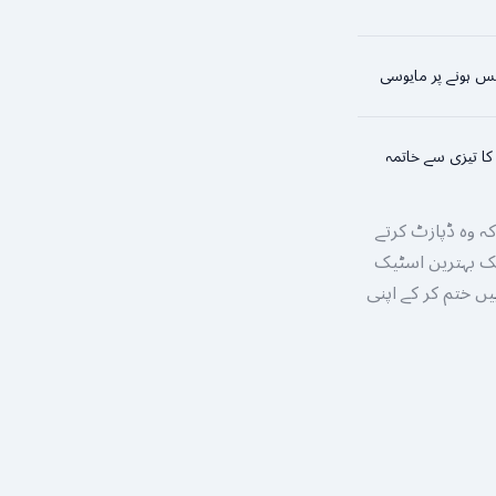
 ہونے پر مایوسی
کا تیزی سے خاتمہ
یں، یہ ضروری ہے کہ وہ ڈپازٹ کرتے
ایک بہترین اسٹیک
شن کو وہیں ختم کر کے اپنی