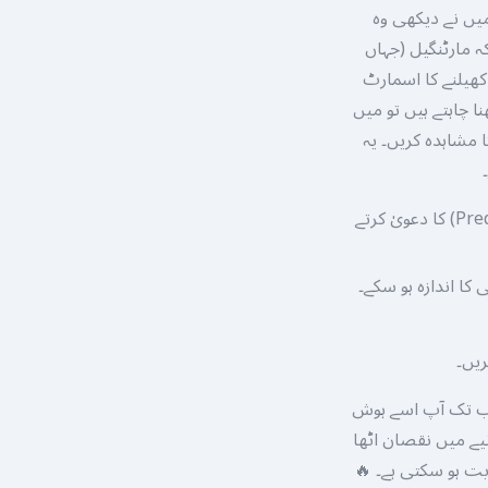
یں نے دیکھی وہ
ہ مارٹنگیل (جہاں
کھیلنے کا اسمارٹ
 چاہتے ہیں تو میں
ا مشاہدہ کریں۔ یہ
کبھی بھی ایسے سافٹ ویئر یا ٹولز پر بھروسہ نہ کریں جو جیت کی پیش گوئی (Prediction) کا دعویٰ کرتے
ریں۔
ے جب تک آپ اسے ہوش
یے میں نقصان اٹھا
بت ہو سکتی ہے۔ 🔥