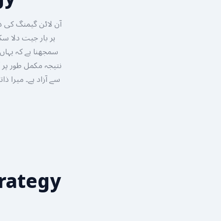
آن لائن گیمنگ کی د
نتیجہ مکمل طور پر آ
سے آزاد ہے۔ میرا ذ