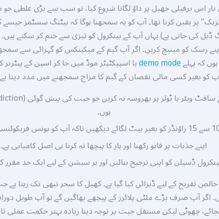
بار اس برفیلی جھیل پر داؤ لگانا شروع کیا، تو سب سے بڑی غلطی جو م
ریک" پر یقین کرنا تھا۔ آپ کو یہ سمجھنا ہوگا کہ بیٹنگ سسٹمز جیسے ک
ڈبل کی جاتی ہے) یہاں آپ کے بینکرول کو تیزی سے ختم کر سکتے ہیں۔ 
اپنے رسک کو مینیج کریں۔ اگر آپ گیم کے میکینکس کو گہرائی سے سمجھنا
ہوں کہ پہلے
demo mode
یا اسپیکٹیٹر موڈ میں جا کر اسپن کے پیٹرنز ک
پ کو بغیر کسی مالی نقصان کے گیم کا مزاج سمجھنے میں مدد دیتا ہے۔
ہوں۔
اپنے جذبات پر قابو رکھنا اور ہار کا پیچھا نہ کرنا ہی اصل کامیابی ہے۔
ینکرول ڈسپلن کو اپنی ترجیح بنائیں اور ہر سیشن کے لیے ایک حد مقرر ک
 خالص تفریح کے لیے ڈیزائن کیا گیا ہے۔ کھیل کا سحر تبھی تک رہتا ہ
۔ اگر آپ صرف بڑے ملٹی پلائرز کے پیچھے بھاگیں گے تو آپ طویل دوران
ائے، چھوٹی لیکن مستقل جیت پر توجہ دینا زیادہ بہتر حکمت عملی ثا