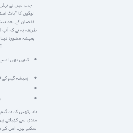
جب میں نے پہلی 
لوگوں کا "ہاٹ اسٹ
نقصان کے بعد بیٹ 
طریقہ یہ ہے کہ آپ 
ہمیشہ مشورہ دیتا 
آ
ہمیشہ گیم کے 10 سے 15 راؤنڈز کو بغیر بیٹ لگائے دیکھیں تاکہ آپ کو بونس فریکوئنسی کا اندازہ ہو سکے۔
ب
یاد رکھیں کہ یہ گیم
مندی سے کھیلتے ہیں
سکتے ہیں۔ اس کے بج