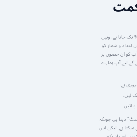
حکمت
گیم کی سب سے دلچساب بات اس کا متغیر RTP ہے۔ جہاں لیف سیکٹرز پر یہ 97.10% تک جاتا ہے، وہیں
 اعداد و شمار کو
آپ کو ان حصوں پر
 کے لیے آپ ہمارے
وری ہے۔
ٹ" دیتا ہے۔ چونکہ
 سکتا ہے۔ لیکن اس
یں اور یاد رکھیں