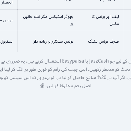
انحصار
لیف اور بونس کا
چھوٹے اسٹیکس مگر تمام خانوں
بونس مس
مکس
پر
صرف بونس ہنٹنگ
بونس سیکٹرز پر زیادہ داؤ
بینکرول 
پاکستانی کھلاڑیوں کے لیے جو JazzCash یا Easypaisa استعمال کرتے ہ
 بجٹ کو مدنظر رکھیں۔ اپنی جیت کی رقم کو فوری طور پر الگ کر لینا 
مینجمنٹ ٹیکنیک ہے۔ اگر آپ نے 20% منافع حاصل کر لیا ہے، تو بہتر ہے کہ اس سی
اصل رقم محفوظ کر لیں۔ 💰