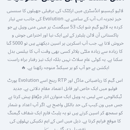
لائیو کیسینو انڈسٹری میں ارکٹک کی برفیلی جھیلوں کا سنسنی
خیز تجربہ اب آپ کے سامنے ہے۔ Evolution کی جانب سے تیار
کردہ یہ لائیو گیم شو ایک 53 سیگمنٹ پر مبنی منی وہیل ہے جو
پاکستانی آن لائن پلیئرز کے لیے ایک نیا اور اختراعی جوش و
خروش لاتا ہے۔ جب آپ اسکرین پر اسپن دیکھتے ہیں تو 5000 گنا
کا زیادہ سے زیادہ ملٹی پلائر کسی بھی وقت آپ کا بیلنس بدل
سکتا ہے۔ یہ کوئی عام سلاٹ نہیں بلکہ ایک تیز رفتار براہ راست
ایکشن ہے جو آپ کو ہر سیکنڈ متوجہ رکھتا ہے۔ 🔥
اس گیم کا ریاضیاتی ماڈل اور RTP رینج اسے Evolution پورٹ
فولیو میں ایک خاص اور قابل اعتماد مقام دلاتی ہے۔ جدید
ٹیکنالوجی سے لیس یہ وہیل ایک متوازن اتار چڑھاؤ پیش کرتا ہے
جس میں ون کیپ کی حد بالکل واضح ہے۔ اگر آپ اعداد و شمار
کو سمجھ کر اسپن کرتے ہیں تو یہ پلیٹ فارم ایک شفاف گیمنگ
کا موقع فراہم کرتا ہے۔ ذیل میں اس کے اہم تکنیکی پہلوؤں کی
تفصیل دی گئی ہے۔ 📈