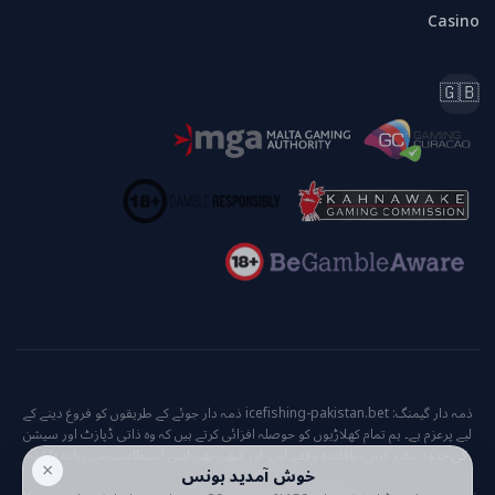
Casino
🇬🇧
ذمہ دار گیمنگ: icefishing-pakistan.bet ذمہ دار جوئے کے طریقوں کو فروغ دینے کے
لیے پرعزم ہے۔ ہم تمام کھلاڑیوں کو حوصلہ افزائی کرتے ہیں کہ وہ ذاتی ڈپازٹ اور سیشن
کی حدود مقرر کریں، باقاعدہ وقفے لیں، اور کبھی بھی اپنی استطاعت سے زیادہ داؤ نہ
×
خوش آمدید بونس
لگائیں۔