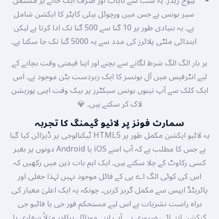
ہیوج ریڈز: یہ سب سے نایاب اور صرف ایک خانے پر مشتمل
سپر بونس ہے جس میں ورچوئل ہیلی کاپٹر کا ایکشن شامل
ہے۔ یہ بنیادی طور پر 10 گنا سے 500 گنا تک ادا کرتا ہے لیکن
ابتدائی ملٹی پلائرز کی مدد سے یہ 5000 گنا تک جا سکتا ہے۔
ہر بار الگ الگ شرط لگانے سے بچنے اور اپنا قیمتی وقت بچانے کے
لیے انٹرفیس میں آل بونسز کا ایک زبردست بٹن موجود ہے۔ اس
ایک کلک سے آپ تینوں بونس سیکٹرز پر بیک وقت اپنی پوزیشن
لاک کر سکتے ہیں۔ 💎
سمارٹ فونز پر لائیو گیمنگ کا تجربہ
یہ لائیو ایکشن مکمل طور پر HTML5 ٹیکنالوجی پر ڈیزائن کیا گیا
ہے جس کا مطلب ہے کہ آپ اسے iOS یا Android دونوں پر بغیر
کسی رکاوٹ کے چلا سکتے ہیں۔ ایک اہم بات ذہن میں رکھیں کہ
اس کی کوئی الگ اے پی کے فائل موجود نہیں لہذا جعلی اور
پائریٹڈ ایپس سے مکمل گریز کریں۔ چونکہ یہ ایک اعلیٰ معیار کی
براہ راست نشریات ہے اس لیے مستحکم فور جی یا فائیو جی
کنکشن انتہائی ضروری ہے۔ آپ اپنے موبائل براؤزر مثلاً سفاری یا