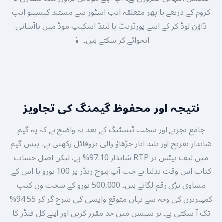
کروم کے ذریعے یا پھر متعلقہ ایپ اسٹور سے مستند کیسینو ایپ
ڈاؤن لوڈ کر کے اسے پورٹریٹ یا لینڈ اسکیپ موڈ میں باآسانی
انجوائے کر سکتے ہیں۔ 📱
نتیجہ اور محفوظ گیمنگ کی تجاویز
جامع تجزیے اور سخت ٹیسٹنگ کے بعد یہ واضح ہے کہ یہ گیم
شاندار تفریح اور بلند اتار چڑھاؤ والی پروفائل رکھتی ہے۔ بیس گیم
میں لیف بیٹس پر RTP شاندار 97.10% ہے، لیکن اصل حساب
کتاب اس وقت بدلتا ہے جب آپ ہیوج ریڈز پر 100 یورو یا اس کے
مساوی بڑی رقم لگاتے ہیں۔ 500,000 یورو کے سخت ون کیپ
کمپیریزن کی وجہ سے یہاں متوقع واپسی کی شرح گر کر 94.55%
تک آ سکتی ہے۔ ہر سیشن میں حد مقرر کریں اور اپنے کل فنڈز کا