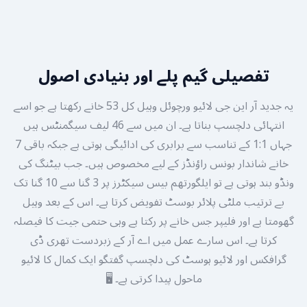
تفصیلی گیم پلے اور بنیادی اصول
یہ جدید آر این جی لائیو ورچوئل وہیل کل 53 خانے رکھتا ہے جو اسے
انتہائی دلچسپ بناتا ہے۔ ان میں سے 46 لیف سیگمنٹس ہیں
جہاں 1:1 کے تناسب سے برابری کی ادائیگی ہوتی ہے جبکہ باقی 7
خانے شاندار بونس راؤنڈز کے لیے مخصوص ہیں۔ جب بیٹنگ کی
ونڈو بند ہوتی ہے تو ایلگورتھم بیس سیکٹرز پر 3 گنا سے 10 گنا تک
بے ترتیب ملٹی پلائر بوسٹ تفویض کرتا ہے۔ اس کے بعد وہیل
گھومتا ہے اور فلیپر جس خانے پر رکتا ہے وہی حتمی جیت کا فیصلہ
کرتا ہے۔ اس سارے عمل میں اے آر کے زبردست تھری ڈی
گرافکس اور لائیو ہوسٹ کی دلچسپ گفتگو ایک کمال کا لائیو
ماحول پیدا کرتی ہے۔ 🖥️