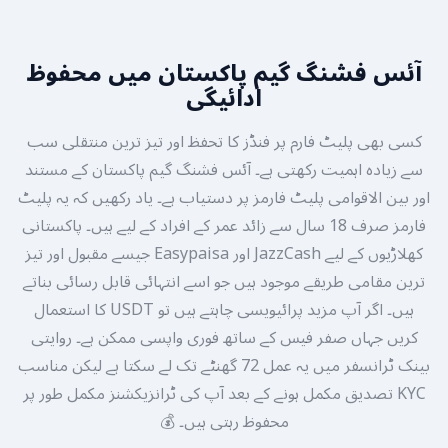
آئس فشنگ گیم پاکستان میں محفوظ
ادائیگی
کسی بھی پلیٹ فارم پر فنڈز کا تحفظ اور تیز ترین منتقلی سب
سے زیادہ اہمیت رکھتی ہے۔ آئس فشنگ گیم پاکستان کے مستند
اور بین الاقوامی پلیٹ فارمز پر دستیاب ہے۔ یاد رکھیں کہ یہ پلیٹ
فارمز صرف 18 سال سے زائد عمر کے افراد کے لیے ہیں۔ پاکستانی
کھلاڑیوں کے لیے JazzCash اور Easypaisa جیسے مقبول اور تیز
ترین مقامی طریقے موجود ہیں جو اسے انتہائی قابل رسائی بناتے
ہیں۔ اگر آپ مزید پرائیویسی چاہتے ہیں تو USDT کا استعمال
کریں جہاں صفر فیس کے ساتھ فوری واپسی ممکن ہے۔ روایتی
بینک ٹرانسفر میں یہ عمل 72 گھنٹے تک لے سکتا ہے لیکن مناسب
KYC تصدیق مکمل ہونے کے بعد آپ کی ٹرانزیکشنز مکمل طور پر
محفوظ رہتی ہیں۔ 💰