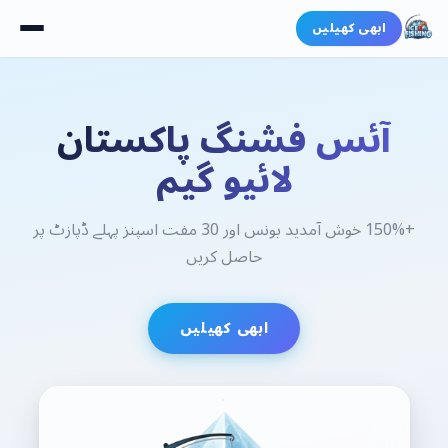
ابھی کھیلیں
آئس فشنگ پاکستان
لائیو گیم
+150% خوش آمدید بونس اور 30 مفت اسپنز پہلے ڈپازٹ پر
حاصل کریں
ابھی کھیلیں