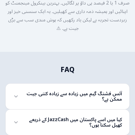
صرف 1 یا 2 فیصد ہی داؤ پر لگائیں۔ بہترین بینکرول مینجمنٹ کو
اپنائیں اور ہمیشہ ذمہ داری سے کھیلیں۔ یہ ایک سنسنی خیز اور
زبردست تجربہ ہے لیکن یاد رکھیں کہ ہوش مندی سب سے بڑی
جیت ہے۔ ⚠️
FAQ
آئس فشنگ گیم میں زیادہ سے زیادہ کتنی جیت
ممکن ہے؟
کیا میں اسے پاکستان میں JazzCash کے ذریعے
کھیل سکتا ہوں؟