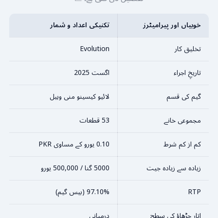
خوبیاں اور پیرامیٹرز
تکنیکی اعداد و شمار
تخلیق کار
Evolution
تاریخِ اجراء
اگست 2025
گیم کی قسم
لائیو کیسینو منی وہیل
مجموعی خانے
53 قطعات
کم از کم شرط
0.10 یورو کے مساوی PKR
زیادہ سے زیادہ جیت
5000 گنا / 500,000 یورو
RTP
97.10% (بیس گیم)
اتار چڑھاؤ کی سطح
درمیانی